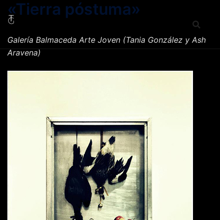
«Tierra póstuma»
Saltar
al
contenido
Galería Balmaceda Arte Joven (Tania González y Ash
Aravena)