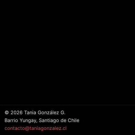
© 2026 Tania González G.
Barrio Yungay, Santiago de Chile
contacto@taniagonzalez.cl